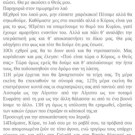
σώσει. Θα με ακούσει ο Θεός μου.
Παρηγοριά στον τιμωρημένο λαό
8Εχθροί του λαού μου, μην είσαστε χαιρέκακοι! Πέσαμε αλλά θα
σηκωθούμε. Καθόμαστε μες στο σκοτάδι αλλά ο Κύριος είναι για
μας το φως. 9Πρέπει να υπομείνουμε το θυμό του Κυρίου, γιατί
έχουμε αμαρτήσει εναντίον του. Αλλά και πάλι θ’ αναλάβει την
υπεράσπισή μας και θ’ αποκαταστήσει το δίκιο μας. Θα μας
οδηγήσει στο φως και τότε θα δούμε ότι μας έσωσε.
10Οι εχθροί μας θα το δουν αυτό και θα ντροπιαστούν. Μας
κορόιδευαν και μας έλεγαν: «Πού είναι τώρα ο Κύριος, ο Θεός
σας;» Τώρα όμως εμείς θα δούμε και θ’ απολαύσουμε την ήττα
τους. Θα ποδοπατηθούν στο δρόμο σαν τη λάσπη.
11Η μέρα έρχεται που θα ξαναχτιστούν τα τείχη σας. Τη μέρα
εκείνη θα επεκταθούν τα σύνορά σας. 12Τη μέρα εκείνη θα
επιστρέψουνε κοντά σας οι συμπατριώτες σας από παντού: από την
Ασσυρία ως την Αίγυπτο· από την Αίγυπτο ως τον ποταμό
Ευφράτη· από τη μια ως την άλλη θάλασσα· κι από το ένα βουνό
ίσαμε το άλλο. 13Η γη όμως η υπόλοιπη θα ερημωθεί, εξαιτίας
των κακών έργων που έπραξαν οι κάτοικοί της.ια
Προσευχή για την αποκατάσταση του Ισραήλ
14Ποίμαινε, Κύριε, το λαό σου με το ραβδί σου, τα πρόβατά σου
που απομονωμένα ζούν σε τόπο άγονο, ενώ τριγύρω τους υπάρχει
εύφορη γη· και πάλι στη Γαλαάδ και στη Βασάν βόσκησέ τα,