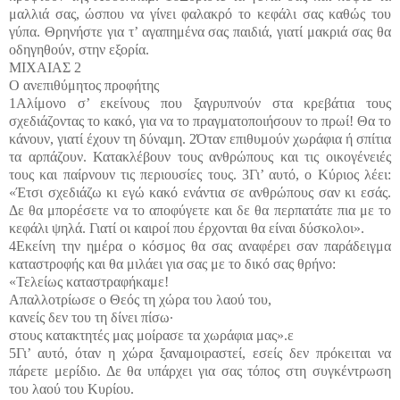
μαλλιά σας, ώσπου να γίνει φαλακρό το κεφάλι σας καθώς του
γύπα. Θρηνήστε για τ’ αγαπημένα σας παιδιά, γιατί μακριά σας θα
οδηγηθούν, στην εξορία.
ΜΙΧΑΙΑΣ 2
Ο ανεπιθύμητος προφήτης
1Αλίμονο σ’ εκείνους που ξαγρυπνούν στα κρεβάτια τους
σχεδιάζοντας το κακό, για να το πραγματοποιήσουν το πρωί! Θα το
κάνουν, γιατί έχουν τη δύναμη. 2Όταν επιθυμούν χωράφια ή σπίτια
τα αρπάζουν. Κατακλέβουν τους ανθρώπους και τις οικογένειές
τους και παίρνουν τις περιουσίες τους. 3Γι’ αυτό, ο Κύριος λέει:
«Έτσι σχεδιάζω κι εγώ κακό ενάντια σε ανθρώπους σαν κι εσάς.
Δε θα μπορέσετε να το αποφύγετε και δε θα περπατάτε πια με το
κεφάλι ψηλά. Γιατί οι καιροί που έρχονται θα είναι δύσκολοι».
4Εκείνη την ημέρα ο κόσμος θα σας αναφέρει σαν παράδειγμα
καταστροφής και θα μιλάει για σας με το δικό σας θρήνο:
«Τελείως καταστραφήκαμε!
Απαλλοτρίωσε ο Θεός τη χώρα του λαού του,
κανείς δεν του τη δίνει πίσω·
στους κατακτητές μας μοίρασε τα χωράφια μας».ε
5Γι’ αυτό, όταν η χώρα ξαναμοιραστεί, εσείς δεν πρόκειται να
πάρετε μερίδιο. Δε θα υπάρχει για σας τόπος στη συγκέντρωση
του λαού του Κυρίου.