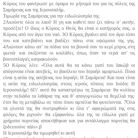
Κύριος του φανέρωσε με όραμα το μήνυμά του για τις πόλεις της
Σαμάρειας και της Ιερουσαλήμ.
Τιμωρία της Σαμάρειας για την ειδωλολατρία της
2Ακούστε όλοι οι λαοί! Η γη και καθετί που ζει πάνω σ’ αυτήν,
προσέξτε! Ο ίδιος ο Κύριος ο Θεός θα είναι ο κατήγορός σας, ο
Κύριος από τον άγιο του ναό. 3Ο Κύριος βγαίνει από τον άγιο τόπο
του και κατεβαίνει και βαδίζει πάνω στα υψώματα της γης.
4Λιώνουν κάτω απ’ τα πόδια του τα βουνά σαν το κερί μπρος στη
φωτιά· και σκίζονται οι κοιλάδες όπως όταν τα νερά απ’ τις
βουνοπλαγιές κατρακυλούν.
5Ο Κύριος λέει: «Όλα αυτά θα τα κάνω γιατί του Ιακώβ οι
απόγονοια είναι ασεβείς, το βασίλειο του Ισραήλ αμαρτωλό. Ποια
είναι η αιτία της ασέβειας του Ισραήλ; Η Σαμάρεια! Και ποια είναι
η αιτία της ειδωλολατρίας στους ιερούς τόπους του Ιούδα; Η
Ιερουσαλήμ! 6Γι’ αυτό θα καταστρέψω τη Σαμάρεια· θα κυλίσω
στην πεδιάδα τα λιθάρια της και θ’ απογυμνώσω τα θεμέλιά της·
έτσι θα τη μεταβάλω σε τόπο όπου αμπέλια θα φυτεύονται. 7Όλα
τα γλυπτά της θα συντριφθούν κι όλα τ’ αφιερώματά της στις
φλόγες θα ριχτούν· θα εξαφανίσω όλα της τα είδωλα γιατί με
χρήματα πορνείας αποκτήθηκαν και για αντάλλαγμα πορνείας θα
ξοδευτούνε πάλι».β
Η Ιερουσαλήμ θα τιμωρηθεί κι αυτή