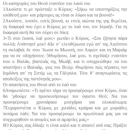
Οι κατηγορίες του Θεού εναντίον του λαού του
1Ακούστε τι με πρόσταξε ο Κύριος: «Σήκω να υποστηρίξεις την
υπόθεσή μου· και μάρτυρες ας είναι οι λόφοι και τα βουνά!»
2Ακούστε, λοιπόν, εσείς βουνά, κι εσείς αιώνια της γης θεμέλια,
τη διαφορά που έχει ο Κύριος με το λαό του, τον Ισραήλ. Για τη
διαφορά αυτή θα τον σύρει σε δίκη:
3«Τι σου έκανα, λαέ μου;» ρωτάει ο Κύριος. «Σου ζήτησα πάρα
πολλά; Απάντησέ μου! 4Δε σ’ ελευθέρωσα εγώ απ’ της Αιγύπτου
τη σκλαβιά; δε σου ’δωσα το Μωυσή, τον Ααρών και τη Μαριάμ
για να σε οδηγήσουν; 5Θυμήσου, λαέ μου, τι σχεδίαζε εναντίον
σου ο Βαλάκ, βασιλιάς της Μωάβ, και τι υποχρεώθηκε να του
απαντήσει ο Βαλαάμ, γιος του Βεώρ. Θυμήσου πώς πέρασες τον
Ιορδάνη απ’ τη Σιττίμ ως τα Γάλγαλα. Τότε θ’ αναγνωρίσεις τις
αποδείξεις της πιστότητάς μου».
Οι απαιτήσεις του Θεού από το λαό του
6Αναρωτιέστε: «Τι πρέπει τάχα να προσφέρουμε στον Κύριο, όταν
θα ’ρθούμε να προσκυνήσουμε τον ύψιστο Θεό; Να του
προσφέρουμε χρονιάρικα μοσχάρια για ολοκαύτωμα;
7Ευχαριστιέται ο Κύριος με χιλιάδες κριάρια και με μυριάδες
ποτάμια λάδι; Να του προσφέρουμε τα πρωτότοκά μας για να
συγχωρηθούν οι ανομίες και οι αμαρτίες μας;»
8Ο Κύριος σας δίδαξε τι είναι καλό και τι απαιτεί από σας: Πράξτε