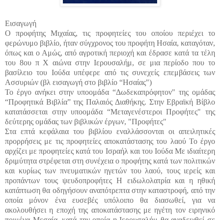
Εισαγωγή
Ο προφήτης Μιχαίας, τις προφητείες του οποίου περιέχει το
φερώνυμο βιβλίο, ήταν σύγχρονος του προφήτη Ησαία, καταγόταν,
όπως και ο Αμώς, από αγροτική περιοχή και έδρασε κατά τα τέλη
του 8ου π X αιώνα στην Ιερουσαλήμ, σε μια περίοδο που το
βασίλειο του Ιούδα υπέφερε από τις συνεχείς επεμβάσεις των
Ασσυριών (βλ εισαγωγή στο βιβλίο “Ησαίας")
Το έργο ανήκει στην υποομάδα “Δωδεκαπρόφητον" της ομάδας
“Προφητικά Βιβλία” της Παλαιός Διαθήκης. Στην Εβραϊκή Βίβλο
κατατάσσεται στην υποομάδα “Μεταγενέστεροι Προφήτες" της
δεύτερης ομάδας των βιβλικών έργων, "Προφήτες"
Στα επτά κεφάλαια του βιβλίου εναλλάσσονται οι απειλητικές
προρρήσεις με τις προφητείες αποκατάστασης του λαού Το έργο
αρχίζει με προφητείες κατά του Ισραήλ και του Ιούδα Με ιδιαίτερη
δριμύτητα στρέφεται στη συνέχεια ο προφήτης κατά των πολιτικών
και κυρίως των πνευματικών ηγετών του λαού, τους ιερείς και
προπάντων τους ψευδοπροφήτες Η ειδωλολατρία και η ηθική
κατάπτωση θα οδηγήσουν αναπότρεπτα στην καταστροφή, από την
οποία μόνον ένα ευσεβές υπόλοιπο θα διασωθεί, για να
ακολουθήσει η εποχή της αποκατάστασης με ηγέτη τον ειρηνικό
ποιμένα Μεσαία, κατά την οποία η Ιερουσαλήμ θα αναδειχθεί σε