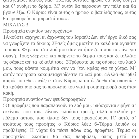
και θ’ ανοίγει το δρόμο. Μ’ αυτόν θα περάσουν την πύλη και θα
βγουν έξω. Ο Κύριος είναι αυτός ο ήρωας· ο βασιλιάς τους, αυτός
θα προπορεύεται μπροστά τους».
ΜΙΧΑΙΑΣ 3
Προφητεία εναντίον των αρχόντων
1Ακούστε αρχηγοί κι άρχοντες του Ισραήλ: Δεν είν’ έργο δικό σας
να γνωρίζετε το δίκαιο; 2Εσείς όμως μισείτε το καλό και αγαπάτε
το κακό. Φέρεστε στο λαό μου σαν να ήταν ζώα που τα πάνε για
σφαγή. Τους γδέρνετε και παίρνετε το δέρμα τους και ξεκολλάτε
τις σάρκες απ’ τα κόκαλά τους. 3Τρέφεστε με τις σάρκες του λαού
μου, τους κάνετε κομμάτια σαν να ’ταν κρέας για τη χύτρα. Μ’
αυτόν τον τρόπο κακομεταχειρίζεστε το λαό μου. 4Αλλά θα ’ρθεί
καιρός που θα φωνάζετε στον Κύριο, κι αυτός δε θα σας απαντάει·
θα κρύψει από σας το πρόσωπό του γιατί η συμπεριφορά σας ήταν
κακή.
Προφητεία εναντίον των ψευδοπροφητών
5Οι προφήτες που παραπλανούν το λαό μου, υπόσχονται ειρήνη σ’
εκείνους που τους δίνουν πλούσια τροφή, αλλά απειλούν με
πόλεμο αυτούς που τίποτε δεν τους προσφέρουν. Γι’ αυτό, σ’
ετούτους τους προφήτες ο Κύριος λέει: 6«Τέρμα λοιπόν οι
προβλέψεις! Η νύχτα θα πέσει πάνω σας, προφήτες. Τέρμα οι
προφητείες! Σκοτάδι θα σας περιβάλει, όπως μετά το