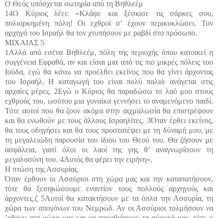
Ο Θεός υπόσχεται σωτηρία από τη Βηθλεέμ
14Ο Κύριος λέει: «Κλάψε και ξέσκισε τις σάρκες σου,
πολιορκημένη πόλη! Οι εχθροί σ’ έχουν περικυκλώσει. Τον
αρχηγό του Ισραήλ θα τον χτυπήσουν με ραβδί στο πρόσωπο.
ΜΙΧΑΙΑΣ 5
1Αλλά από εσένα Βηθλεέμ, πόλη της περιοχής όπου κατοικεί η
συγγένεια Εφραθά, αν και είσαι μια από τις πιο μικρές πόλεις του
Ιούδα, εγώ θα κάνω να προέλθει εκείνος που θα γίνει άρχοντας
του Ισραήλ. Η καταγωγή του είναι πολύ παλιά· ανάγεται στις
αρχαίες μέρες. 2Εγώ ο Κύριος θα παραδώσω το λαό μου στους
εχθρούς του, ωσότου μια γυναίκα γεννήσει το αναμενόμενο παιδί.
Τότε αυτοί που θα ζουν ακόμα στην αιχμαλωσία θα επιστρέψουν
και θα ενωθούν με τους άλλους Ισραηλίτες. 3Όταν έρθει εκείνος,
θα τους οδηγήσει και θα τους προστατέψει με τη δύναμή μου, με
τη μεγαλειώδη παρουσία του ίδιου του Θεού του. Θα ζήσουν με
ασφάλεια, γιατί όλοι οι λαοί της γης θ’ αναγνωρίσουν τη
μεγαλοσύνη του. 4Αυτός θα φέρει την ειρήνη».
Η πτώση της Ασσυρίας
Όταν έρθουν οι Ασσύριοι στη χώρα μας και την καταπατήσουν,
τότε θα ξεσηκώσουμε εναντίον τους πολλούς αρχηγούς και
άρχοντες.ζ 5Αυτοί θα κατακτήσουν με τα όπλα την Ασσυρία, τη
χώρα των απογόνων του Νεμρώδ. Αν οι Ασσύριοι τολμήσουν να
’ρθουν στη χώρα μας και να παραβιάσουν τα σύνορά μας, τότε ο