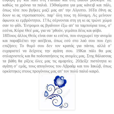
καθώς τα χρόνια τα παλιά. 15Θαύματα για μας κάνειβ και πάλι,
όπως τότε που βγήκες μαζί μας απ’ την Αίγυπτο. 16Τα έθνη ας
δουν κι ας ντροπιαστούν, παρ’ όλη τους τη δύναμη. Ας μείνουν
άφωνοι κι εμβρόντητοι. 17Ας σέρνονται στη γη κι ας τρώνε χώμα
σαν το φίδι. Έντρομοι ας βγαίνουν έξω απ’ τα ταμπούρια τους, σ’
εσένα, Κύριε Θεέ μας, για να ’ρθούν, γεμάτοι δέος και φόβο.
18Ποιος άλλος Θεός είναι σαν κι εσένα, που συγχωρεί την ανομία
και παραβλέπει την ασέβεια, όπως εσύ στο λαό σου που έχει
επιζήσει; Το θυμό σου δεν τον κρατάς για πάντα, αλλά σ’
ευχαριστεί να δείχνεις την αγάπη σου. 19Και πάλι θα μας
σπλαχνιστείς και θα ποδοπατήσεις τις ανομίες μας. Στης θάλασσας
τα βάθη θα ρίξεις όλες μας τις αμαρτίες. 20Δείξε πιστότητα κι
αγάπη σ’ εμάς, τους απογόνους του Αβραάμ και του Ιακώβ, όπως
ορκίστηκες στους προγόνους μας απ’ τον πολύ παλιό καιρό.