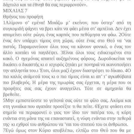
δάχτυλο και τα έθνηθ θα σας περιφρονούν».
ΜΙΧΑΙΑΣ 7
Θρήνος του προφήτη
1Αλίμονο σ’ εμένα! Μοιάζω μ’ εκείνον, που ύστερ’ από τη
συγκομιδή ψάχνει να βρει κάτι να φάει μέσα στ’ αμπέλια. Δεν έχει
απομείνει ούτε ρώγα, ένας καρπός που πεθύμησα να φάω. 2Ούτε
ένας δεν υπάρχει τίμιος στη χώρα, ούτε ένας στο Θεό να ’ναι
πιστός. Παραμονεύουν όλοι τους να κάνουν φονικό, ο ένας τον
άλλο κοιτάει να παγιδέψει. 3Είναι όλοι τους ειδικευμένοι στο
κακό. Ο ηγεμόνας απαιτεί αυξημένους φόρους. Δωροδοκείται να
δικάσει ο δικαστής κι ο ισχυρός ζητάει με πονηριά να ικανοποιήσει
την απληστία του.ι Έτσι, όλοι μαζί έχουν διαστρέψει το δίκαιο. 4Ο
πιο καλός ανάμεσά τους κι ο πιο τίμιος είναι κι απ’ τ’ αγκαθόβατα
πιο βλαβερός. Η μέρα της τιμωρίας σας έρχεται, η μέρα που οι
προφήτες σας σας έχουν αναγγείλει. Τότε σε αμηχανία θα
βρεθείτε.
5Μην εμπιστεύεστε το γείτονά σας ούτε το φίλο σας. Ακόμα και
στη γυναίκα που αγαπάτε προσέξτε τι θα πείτε. 6Έχετε φτάσει στο
σημείο να περιφρονεί ο γιος τον ίδιο τον πατέρα του, η κόρη
ενάντια στη μάνα της να επαναστατεί, η νύφη ενάντια στην πεθερά
της· κι εχθροί του ανθρώπου να ’ναι του σπιτιού του οι άνθρωποι.
7Εγώ όμως στον Κύριο αποβλέπω, ελπίζω στο Θεό που θα με