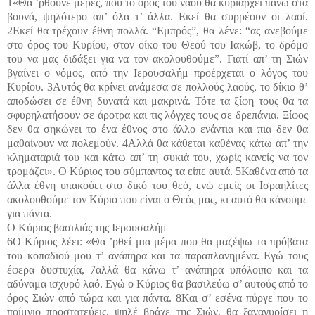
1«Θα ’ρθούνε μέρες, που το όρος του ναού θα κυριαρχεί πάνω στα
βουνά, ψηλότερο απ’ όλα τ’ άλλα. Εκεί θα συρρέουν οι λαοί.
2Εκεί θα τρέχουν έθνη πολλά. “Εμπρός”, θα λένε: “ας ανεβούμε
στο όρος του Κυρίου, στον οίκο του Θεού του Ιακώβ, το δρόμο
του να μας διδάξει για να τον ακολουθούμε”. Γιατί απ’ τη Σιών
βγαίνει ο νόμος, από την Ιερουσαλήμ προέρχεται ο λόγος του
Κυρίου. 3Αυτός θα κρίνει ανάμεσα σε πολλούς λαούς, το δίκιο θ’
αποδώσει σε έθνη δυνατά και μακρινά. Τότε τα ξίφη τους θα τα
σφυρηλατήσουν σε άροτρα και τις λόγχες τους σε δρεπάνια. Ξίφος
δεν θα σηκώνει το ένα έθνος στο άλλο ενάντια και πια δεν θα
μαθαίνουν να πολεμούν. 4Αλλά θα κάθεται καθένας κάτω απ’ την
κληματαριά του και κάτω απ’ τη συκιά του, χωρίς κανείς να τον
τρομάζει». Ο Κύριος του σύμπαντος τα είπε αυτά. 5Καθένα από τα
άλλα έθνη υπακούει στο δικό του θεό, ενώ εμείς οι Ισραηλίτες
ακολουθούμε τον Κύριο που είναι ο Θεός μας, κι αυτό θα κάνουμε
για πάντα.
Ο Κύριος βασιλιάς της Ιερουσαλήμ
6Ο Κύριος λέει: «Θα ’ρθεί μια μέρα που θα μαζέψω τα πρόβατα
του κοπαδιού μου τ’ ανάπηρα και τα παραπλανημένα. Εγώ τους
έφερα δυστυχία, 7αλλά θα κάνω τ’ ανάπηρα υπόλοιπο και τα
αδύναμα ισχυρό λαό. Εγώ ο Κύριος θα βασιλεύω σ’ αυτούς από το
όρος Σιών από τώρα και για πάντα. 8Και σ’ εσένα πύργε που το
ποίμνιο προστατεύεις, ψηλέ βράχε της Σιών, θα ξαναγυρίσει η