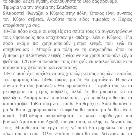
το δίκαιο, δείξτε αγάπη, ακολουθήστε το Θεό σας πρόθυμα.
Τιμωρία για την ανομία της Σαμάρειας
9Ακούστε! Φωνάζει ο Κύριος στην πόλη. Όποιος είναι συνετός
τον Κύριο σέβεται. Ακούστε ποιο είδος τιμωρίας ο Κύριος
αποφάσισε για σας:
10«Για πόσο ακόμα οι ασεβείς στα σπίτια τους θα συγκεντρώνουν
τους θησαυρούς που απόχτησαν με απάτη;» λέει ο Κύριος. «Για
πόσο ακόμα θα χρησιμοποιούν μέτρα λειψά, που εγώ τα
απεχθάνομαι; 11Μπορώ μια πόλη να τη συγχωρήσω, όπου οι
έμποροι με πλάστιγγες λειψές ζυγίζουνε και χρησιμοποιούνε ζύγια
ψεύτικα; 12Όταν οι πλούσιοι τους φτωχούς εκμεταλλεύονται κι οι
κάτοικοί της ψεύδονται και εξαπατούν;
13»Γι’ αυτό έχω αρχίσει να σας χτυπώ,η να σας ερημώνω εξαιτίας
της αμαρτίας σας. 14Θα τρώτε, μα δε θα χορταίνετε. Η πείνα
πάντοτε θα σας βασανίζει. Θα προσπαθείτε τ’ αγαθά σας να τα
μεταφέρετε σε μέρος ασφαλές, αλλά δε θα μπορείτε να τα
φυλάξετε. Ακόμη κι αν τα ασφαλίσετε, εγώ με πόλεμο θα σας τα
καταστρέψω. 15Θα σπέρνετε, μα δε θα θερίζετε. Λάδι θα κάνετε
μα δε θα το χρησιμοποιείτε· σταφύλια θα πατάτε μα δε θα πίνετε
κρασί. 16Πρόθυμα ακολουθήσατε το κακό παράδειγμα του
βασιλιά Αμρί και του Αχαάβ, του γιου του, κι όλης της δυναστείας
τους. Μιμηθήκατε τα έργα τους· γι’ αυτό θα ερημώσω και την
πόλη σας κι εσάς. Όλοι γεμάτοι φρίκη θα σας δείχνουν με το