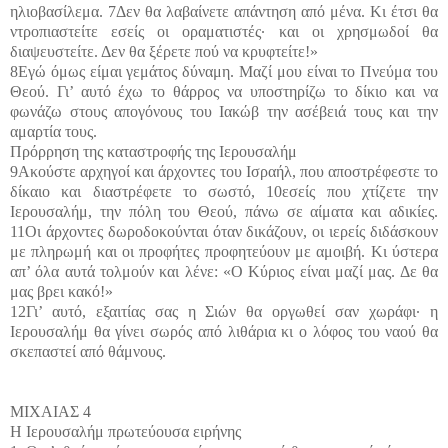
ηλιοβασίλεμα. 7Δεν θα λαβαίνετε απάντηση από μένα. Κι έτσι θα
ντροπιαστείτε εσείς οι οραματιστές· και οι χρησμωδοί θα
διαψευστείτε. Δεν θα ξέρετε πού να κρυφτείτε!»
8Εγώ όμως είμαι γεμάτος δύναμη. Μαζί μου είναι το Πνεύμα του
Θεού. Γι’ αυτό έχω το θάρρος να υποστηρίζω το δίκιο και να
φωνάζω στους απογόνους του Ιακώβ την ασέβειά τους και την
αμαρτία τους.
Πρόρρηση της καταστροφής της Ιερουσαλήμ
9Ακούστε αρχηγοί και άρχοντες του Ισραήλ, που αποστρέφεστε το
δίκαιο και διαστρέφετε το σωστό, 10εσείς που χτίζετε την
Ιερουσαλήμ, την πόλη του Θεού, πάνω σε αίματα και αδικίες.
11Οι άρχοντες δωροδοκούνται όταν δικάζουν, οι ιερείς διδάσκουν
με πληρωμή και οι προφήτες προφητεύουν με αμοιβή. Κι ύστερα
απ’ όλα αυτά τολμούν και λένε: «Ο Κύριος είναι μαζί μας. Δε θα
μας βρει κακό!»
12Γι’ αυτό, εξαιτίας σας η Σιών θα οργωθεί σαν χωράφι· η
Ιερουσαλήμ θα γίνει σωρός από λιθάρια κι ο λόφος του ναού θα
σκεπαστεί από θάμνους.
ΜΙΧΑΙΑΣ 4
Η Ιερουσαλήμ πρωτεύουσα ειρήνης