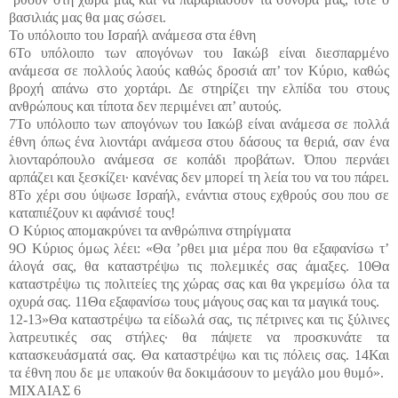
βασιλιάς μας θα μας σώσει.
Το υπόλοιπο του Ισραήλ ανάμεσα στα έθνη
6Το υπόλοιπο των απογόνων του Ιακώβ είναι διεσπαρμένο
ανάμεσα σε πολλούς λαούς καθώς δροσιά απ’ τον Κύριο, καθώς
βροχή απάνω στο χορτάρι. Δε στηρίζει την ελπίδα του στους
ανθρώπους και τίποτα δεν περιμένει απ’ αυτούς.
7Το υπόλοιπο των απογόνων του Ιακώβ είναι ανάμεσα σε πολλά
έθνη όπως ένα λιοντάρι ανάμεσα στου δάσους τα θεριά, σαν ένα
λιονταρόπουλο ανάμεσα σε κοπάδι προβάτων. Όπου περνάει
αρπάζει και ξεσκίζει· κανένας δεν μπορεί τη λεία του να του πάρει.
8Το χέρι σου ύψωσε Ισραήλ, ενάντια στους εχθρούς σου που σε
καταπιέζουν κι αφάνισέ τους!
Ο Κύριος απομακρύνει τα ανθρώπινα στηρίγματα
9Ο Κύριος όμως λέει: «Θα ’ρθει μια μέρα που θα εξαφανίσω τ’
άλογά σας, θα καταστρέψω τις πολεμικές σας άμαξες. 10Θα
καταστρέψω τις πολιτείες της χώρας σας και θα γκρεμίσω όλα τα
οχυρά σας. 11Θα εξαφανίσω τους μάγους σας και τα μαγικά τους.
12-13»Θα καταστρέψω τα είδωλά σας, τις πέτρινες και τις ξύλινες
λατρευτικές σας στήλες· θα πάψετε να προσκυνάτε τα
κατασκευάσματά σας. Θα καταστρέψω και τις πόλεις σας. 14Και
τα έθνη που δε με υπακούν θα δοκιμάσουν το μεγάλο μου θυμό».
ΜΙΧΑΙΑΣ 6