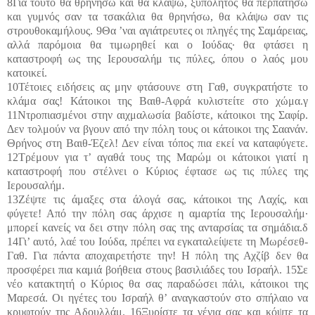
8Για τούτο θα θρηνήσω και θα κλάψω, ξυπόλητος θα περπατήσω
και γυμνός σαν τα τσακάλια θα θρηνήσω, θα κλάψω σαν τις
στρουθοκαμήλους. 9Θα ’ναι αγιάτρευτες οι πληγές της Σαμάρειας,
αλλά παρόμοια θα τιμωρηθεί και ο Ιούδας· θα φτάσει η
καταστροφή ως της Ιερουσαλήμ τις πύλες, όπου ο λαός μου
κατοικεί.
10Τέτοιες ειδήσεις ας μην φτάσουνε στη Γαθ, συγκρατήστε το
κλάμα σας! Κάτοικοι της Βαιθ-Αφρά κυλιστείτε στο χώμα.γ
11Ντροπιασμένοι στην αιχμαλωσία βαδίστε, κάτοικοι της Σαφίρ.
Δεν τολμούν να βγουν από την πόλη τους οι κάτοικοι της Σαανάν.
Θρήνος στη Βαιθ-Έζελ! Δεν είναι τόπος πια εκεί να καταφύγετε.
12Τρέμουν για τ’ αγαθά τους της Μαρώμ οι κάτοικοι γιατί η
καταστροφή που στέλνει ο Κύριος έφτασε ως τις πύλες της
Ιερουσαλήμ.
13Ζέψτε τις άμαξες στα άλογά σας, κάτοικοι της Λαχίς, και
φύγετε! Από την πόλη σας άρχισε η αμαρτία της Ιερουσαλήμ·
μπορεί κανείς να δει στην πόλη σας της ανταρσίας τα σημάδια.δ
14Γι’ αυτό, λαέ του Ιούδα, πρέπει να εγκαταλείψετε τη Μωρέσεθ-
Γαθ. Για πάντα αποχαιρετήστε την! Η πόλη της Αχζίβ δεν θα
προσφέρει πια καμιά βοήθεια στους βασιλιάδες του Ισραήλ. 15Σε
νέο κατακτητή ο Κύριος θα σας παραδώσει πάλι, κάτοικοι της
Μαρεσά. Οι ηγέτες του Ισραήλ θ’ αναγκαστούν στο σπήλαιο να
κρυφτούν της Αδουλλάμ. 16Ξυρίστε τα γένια σας και κόψτε τα