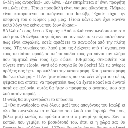
6«Μη λες ανοησίες!» μου λένε. «Δεν επιτρέπεται σ’ έναν προφήτη
να μιλάει έτσι. Τέτοια προσβολή είναι για μας αδιανόητη. 7Μήπως
είναι καταραμένοι οι απόγονοι του Ιακώβ;ς Έχασε τάχα την
υπομονή του ο Κύριος μαζί μας; Τέτοια κάνει; Δεν έχει κανένα
καλό λόγο για κείνους που ζουν δίκαια;»
8Αλλά σ’ εσάς λέει ο Κύριος: «Από παλιά εναντιωνόσασταν στο
λαό μου. Οι άνθρωποι γυρίζουν απ’ τον πόλεμο κι ενώ πιστεύουνε
πως είναι ασφαλείς, εσείς αρπάζετε το πανωφόρι από την πλάτη
τους. 9Τις γυναίκες του λαού μου τις διώχνετε από τ’ αγαπημένα
τους τα σπίτια· αρπάζετε απ’ τα παιδιά τους για πάντα τον κλήρο
που τιμητικά εγώ τους έχω δώσει. 10Εμπρός, σηκωθείτε και
φύγετε στην εξορία, γιατί εδώ ησυχία δε θα βρείτε! Με τις ανίερες
πράξεις σας έχετε προκαλέσει την καταστροφή. Και η καταστροφή
θα ’ναι σκληρή!» 11Αν ήταν κάποιος που να λέει λόγια του αέρα,
ψέματα και απάτες, να προφητεύει πως θα έχετε κρασί και δυνατά
ποτά σε αφθονία, αυτός θα ήταν ο προφήτης ο ανόητος, που στο
λαό αυτόν ταιριάζει.
Ο Θεός θα συγκεντρώσει το υπόλοιπο
12«Θα συναθροίσω εγώ όλους μαζί τους απογόνους του Ιακώβ κι
όλο θα συνενώσω το υπόλοιπο του λαού του Ισραήλ. Θα τους
βάλω μαζί καθώς τα πρόβατα που στο μαντρί γυρίζουν. Σαν το
κοπάδι που γεμίζει το βοσκότοπό του, έτσι κι η χώρα σας θα
ξαναγεμίσει πλήθος λαό. 13Ένας δυνατός ήρωας θα τους οδηγεί