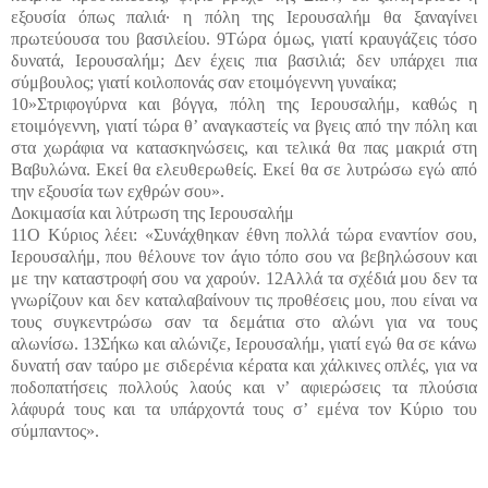
εξουσία όπως παλιά· η πόλη της Ιερουσαλήμ θα ξαναγίνει
πρωτεύουσα του βασιλείου. 9Τώρα όμως, γιατί κραυγάζεις τόσο
δυνατά, Ιερουσαλήμ; Δεν έχεις πια βασιλιά; δεν υπάρχει πια
σύμβουλος; γιατί κοιλοπονάς σαν ετοιμόγεννη γυναίκα;
10»Στριφογύρνα και βόγγα, πόλη της Ιερουσαλήμ, καθώς η
ετοιμόγεννη, γιατί τώρα θ’ αναγκαστείς να βγεις από την πόλη και
στα χωράφια να κατασκηνώσεις, και τελικά θα πας μακριά στη
Βαβυλώνα. Εκεί θα ελευθερωθείς. Εκεί θα σε λυτρώσω εγώ από
την εξουσία των εχθρών σου».
Δοκιμασία και λύτρωση της Ιερουσαλήμ
11Ο Κύριος λέει: «Συνάχθηκαν έθνη πολλά τώρα εναντίον σου,
Ιερουσαλήμ, που θέλουνε τον άγιο τόπο σου να βεβηλώσουν και
με την καταστροφή σου να χαρούν. 12Αλλά τα σχέδιά μου δεν τα
γνωρίζουν και δεν καταλαβαίνουν τις προθέσεις μου, που είναι να
τους συγκεντρώσω σαν τα δεμάτια στο αλώνι για να τους
αλωνίσω. 13Σήκω και αλώνιζε, Ιερουσαλήμ, γιατί εγώ θα σε κάνω
δυνατή σαν ταύρο με σιδερένια κέρατα και χάλκινες οπλές, για να
ποδοπατήσεις πολλούς λαούς και ν’ αφιερώσεις τα πλούσια
λάφυρά τους και τα υπάρχοντά τους σ’ εμένα τον Κύριο του
σύμπαντος».