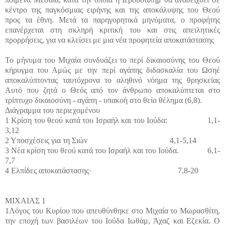
κέντρο της παγκόσμιας ειρήνης και της αποκάλυψης του Θεού
προς τα έθνη. Μετά τα παρηγορητικά μηνύματα, ο προφήτης
επανέρχεται στη σκληρή κριτική του και στις απειλητικές
προρρήσεις, για να κλείσει με μια νέα προφητεία αποκατάστασης
Το μήνυμα του Μιχαία συνδυάζει το περί δικαιοσύνης του Θεού
κήρυγμα του Αμώς με την περί αγάπης διδασκαλία του Ωσηέ
αποκαλύπτοντας ταυτόχρονα το αληθινό νόημα της θρησκείας
Αυτό που ζητά ο Θεός από τον άνθρωπο αποκαλύπτεται στο
τρίπτυχο δικαιοσύνη - αγάπη - υπακοή στο θείο θέλημα (6,8).
Διάγραμμα του περιεχομένου
1 Κρίση του θεού κατά του Ισραήλ και του Ιούδα:
1,1-
3,12
2 Υποσχέσεις για τη Σιών
4,1-5,14
3 Νέα κρίση του θεού κατά του Ισραήλ και του Ιούδα.
6,1-
7,7
4 Ελπίδες αποκατάστασης·
7,8-20
ΜΙΧΑΙΑΣ 1
1Λόγος του Κυρίου που απευθύνθηκε στο Μιχαία το Μωρασθίτη,
την εποχή των βασιλέων του Ιούδα Ιωθάμ, Άχαζ και Εζεκία. Ο